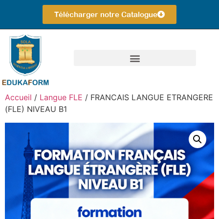
Télécharger notre Catalogue
Nos Formations Par Catégorie
Bien Choisir Sa Formation
Accueil
/
Langue FLE
/ FRANCAIS LANGUE ETRANGERE
(FLE) NIVEAU B1